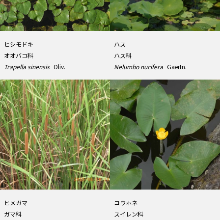
ヒシモドキ
ハス
オオバコ科
ハス科
Trapella sinensis
Oliv.
Nelumbo nucifera
Gaertn.
ヒメガマ
コウホネ
ガマ科
スイレン科