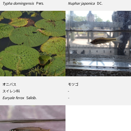
Typha domingensis
Pers.
Nuphar japonica
DC.
オニバス
モツゴ
スイレン科
-
Euryale ferox
Salisb.
-