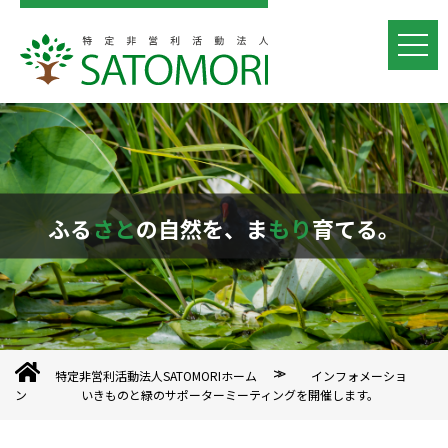
ふる
さと
の自然を、ま
もり
育てる。
特定非営利活動法人SATOMORIホーム
インフォメーショ
ン
いきものと緑のサポーターミーティングを開催します。