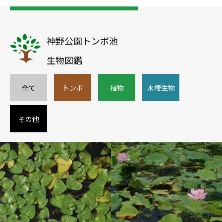
神野公園トンボ池
生物図鑑
全て
トンボ
植物
水棲生物
その他