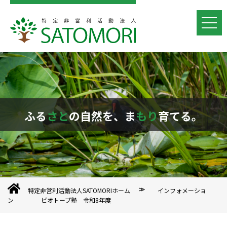
ふる
さと
の自然を、ま
もり
育てる。
特定非営利活動法人SATOMORIホーム
インフォメーショ
ン
ビオトープ塾 令和8年度