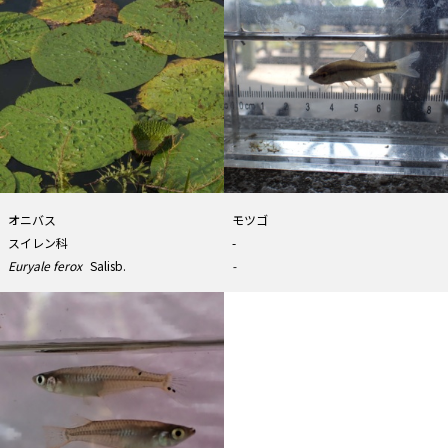
オニバス
モツゴ
スイレン科
-
Euryale ferox
Salisb.
-