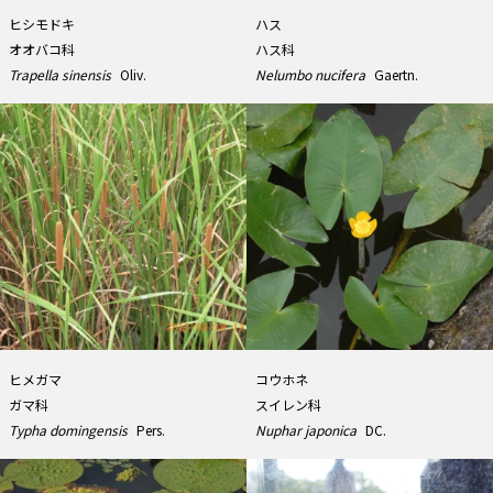
ヒシモドキ
ハス
オオバコ科
ハス科
Trapella sinensis
Oliv.
Nelumbo nucifera
Gaertn.
ヒメガマ
コウホネ
ガマ科
スイレン科
Typha domingensis
Pers.
Nuphar japonica
DC.