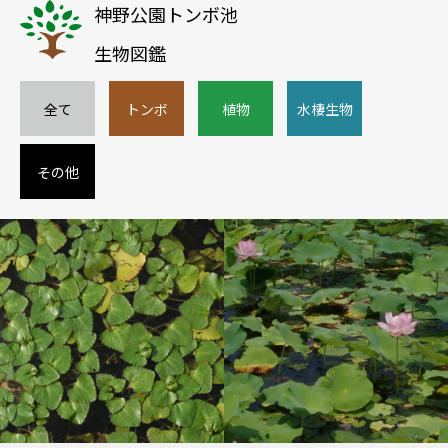
神野公園トンボ池
生物図鑑
全て
トンボ
植物
水棲生物
その他