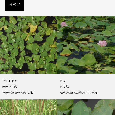
その他
ヒシモドキ
ハス
オオバコ科
ハス科
Trapella sinensis
Oliv.
Nelumbo nucifera
Gaertn.