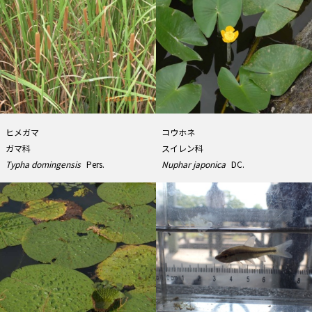
ヒメガマ
コウホネ
ガマ科
スイレン科
Typha domingensis
Pers.
Nuphar japonica
DC.