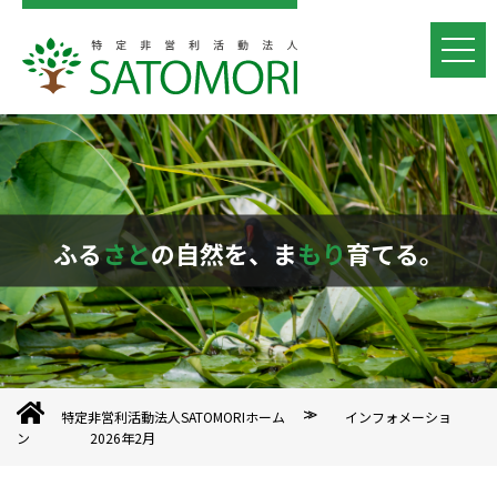
ふる
さと
の自然を、ま
もり
育てる。
特定非営利活動法人SATOMORIホーム
インフォメーショ
ン
2026年2月