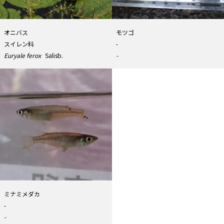
オニバス
モツゴ
スイレン科
-
Euryale ferox
Salisb.
-
ミナミメダカ
-
-