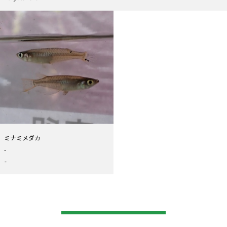
ミナミメダカ
-
-