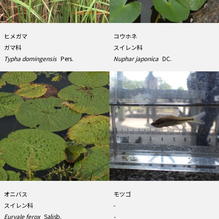
ヒメガマ
コウホネ
ガマ科
スイレン科
Typha domingensis
Pers.
Nuphar japonica
DC.
オニバス
モツゴ
スイレン科
-
Euryale ferox
Salisb.
-