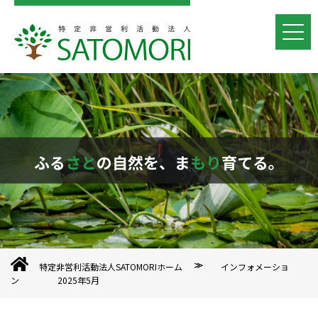
ふる
さと
の自然を、ま
もり
育てる。
特定非営利活動法人SATOMORIホーム
インフォメーショ
ン
2025年5月