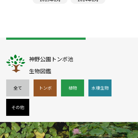
神野公園トンボ池
生物図鑑
全て
トンボ
植物
水棲生物
その他