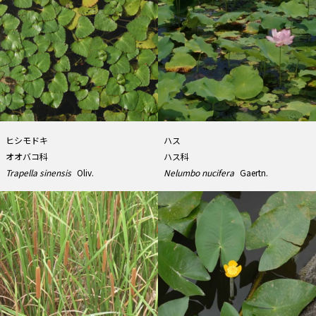
ヒシモドキ
ハス
オオバコ科
ハス科
Trapella sinensis
Oliv.
Nelumbo nucifera
Gaertn.